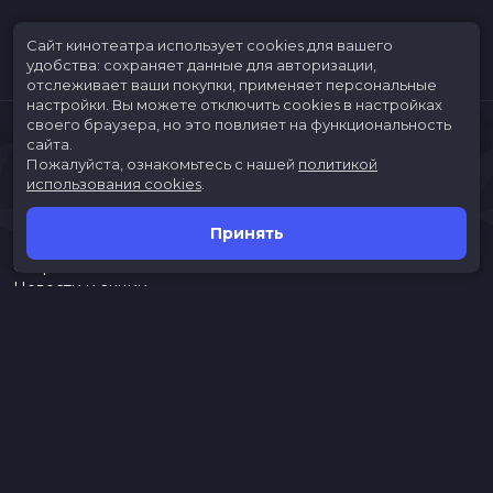
Сайт кинотеатра использует cookies для вашего
удобства: сохраняет данные для авторизации,
отслеживает ваши покупки, применяет персональные
настройки.
Вы можете отключить cookies в настройках
своего браузера, но это повлияет на функциональность
сайта.
Пожалуйста, ознакомьтесь с нашей
политикой
использования cookies
.
Принять
Расписание
Скоро в кино
Новости и акции
Jungle Park
Служба поддержки
г. Иркутск, ул. Верхняя Набережная, 10, ТРК «ЯРКОмолл»
Касса:
(3952)787-787