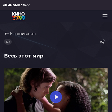
«Киномолл»
К расписанию
12+
Весь этот мир
Play