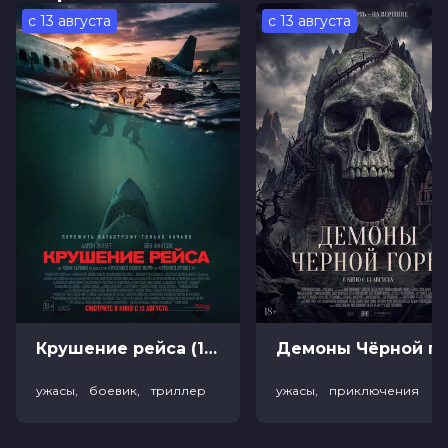
может выйти за пределы герметично закрытых
с 13 августа
с 13 августа
комнат своего дома, и Олли, ее соседа, который не
позволит этому помешать им.
Мэдди отчаянно хочет ощутить все прелести
внешнего мира и очарование первой любви. Всегда
разделенные оконными стеклами, связанные лишь
перепиской, она и Олли все равно сближаются и
готовы рискнуть всем, чтобы быть вместе… даже если
это означает потерять все...
Оценка
6.4
/ 10 (30 186 голосов)
6.3
/ 10 (44 000 голосов)
Год
2017
Страна
США
Слоган
«Risk everything… for love»
Режиссер
Стелла Меги
Актеры
Амандла Стенберг, Ник Дж.
Крушение рейса (18+)
Демоны Чёрной горы (
Робинсон, Аника Нони Роуз, Ана де
ла Регера, Тэйлор Хиксон, Danube R.
ужасы, боевик, триллер
ужасы, приключения
Hermosillo, Дэн Пэйн, Фиона Лоуи,
Сэйдж Броклбэнк, Роберт
Лоуренсон