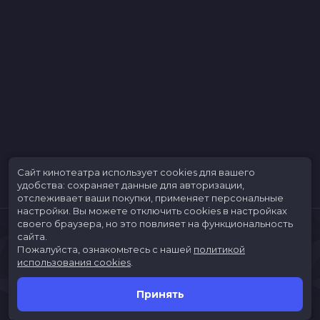
Продюсеры
Лесли Морганштейн, Артуро Дель
Рио, Элиза Копловитц Даттон
Сценаристы
Дж. Миллс Гудло, Nicola Yoon
Жанр
драма, мелодрама
Бюджет
$10000000
Длительность
1 ч 36 мин
В прокате
с 15 июня до 28 июня
Меморандум
до 28 июня
Сайт кинотеатра использует cookies для вашего
удобства: сохраняет данные для авторизации,
отслеживает ваши покупки, применяет персональные
настройки.
Вы можете отключить cookies в настройках
своего браузера, но это повлияет на функциональность
сайта.
Пожалуйста, ознакомьтесь с нашей
политикой
использования cookies
.
Принять
Расписание
Скоро в кино