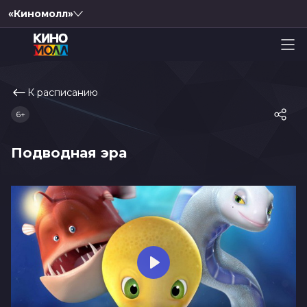
«Киномолл»
К расписанию
6+
Подводная эра
Play