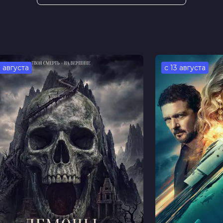
ва, Роман Маякин, Снежана Самохина,
ергей Епишев, Ника Имас, Елена
рев, Дмитрий Рогов
горь Багатурия
3 августа
с 13 августа