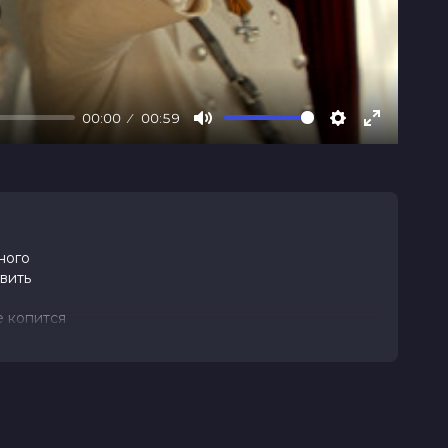
00:00
00:59
Mute
Settings
Enter
fullscree
ного
вить
е копится
ссе и имеет