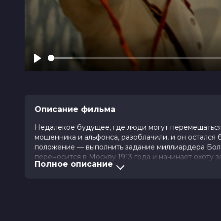
Play
Описание фильма
Недалекое будущее, где люди могут перемещаться 
мошенника и альфонса, разоблачили, и он остался 
положение — выполнить задание миллиардера Боль
переносится в Москву 1913 года и начинает охоту з
Полное описание
приданое. Но планы Лаврика стремится разрушить 
сверхчутье на обманщиков. Лаврик придумывает пл
Оценка
6.4
/ 10 (1 026 голосов)
Год
2025
Страна
Россия