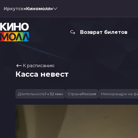
Иркутск
«Киномолл»
Возврат билетов
К расписанию
Касса невест
Длительность
1 ч 32 мин
Страна
Россия
Меморандум на ф