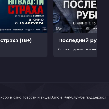
страха (18+)
Последний рубеж 
р
боевик, драма, военный, ис
коро в кино
Новости и акции
Jungle Park
Служба поддержки