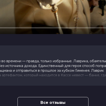
во времени — правда, только избранные. Лаврика, обаятель
без источника дохода. Единственный для героя способ попра
цмана и отправиться в прошлое за кубком Гименея. Лаврик
а артефактом, который находится в Кассе невест — банке, гд
Варя — принципиальная девушка, которая тоже состоит в Ка
ан, как перехитрить Варю и с ее помощью провернуть аферу.
Все отзывы