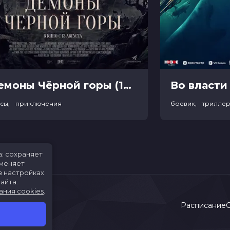
Демоны Чёрной горы (18+)
Во власти 
асы, приключения
боевик, трилле
а: сохраняет
именяет
в настройках
айта.
ания cookies
.
Расписание
С