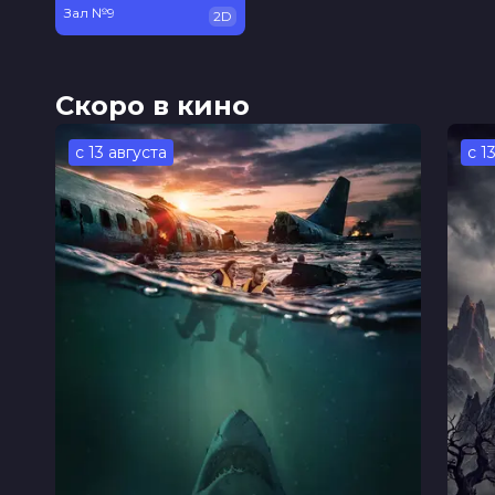
Зал №9
2D
Скоро в кино
с 13 августа
с 1