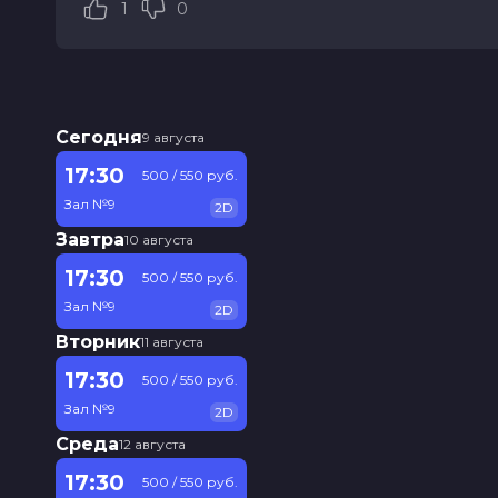
1
0
Режиссер
Нина Бисярина
Продюсеры
Ирина Снежинская, Георгий Негаш
Сценаристы
Нина Бисярина
Жанр
короткометражка, мультфильм, се
Длительность
7 мин
В прокате
с 5 августа до 12 августа
Сегодня
9 августа
Меморандум
до 10 июля
17:30
500 / 550 руб.
Зал №9
2D
Завтра
10 августа
17:30
500 / 550 руб.
Зал №9
2D
Вторник
11 августа
17:30
500 / 550 руб.
Зал №9
2D
Среда
12 августа
17:30
500 / 550 руб.