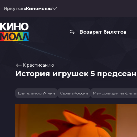
Иркутск
«Киномолл»
Возврат билетов
К расписанию
История игрушек 5 предсеанс
Длительность
7 мин
Страна
Россия
Меморандум на филь