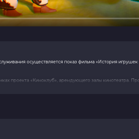
уживания осуществляется показ фильма «История игрушек 5
ках проекта «Киноклуб», арендующего залы кинотеатра. П
 угрозой — планшетом «ЛилиПад», который стал любимой иг
 (15 323 голоса)