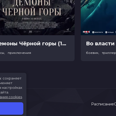
Демоны Чёрной горы (18+)
Во власти 
асы, приключения
боевик, трилле
а: сохраняет
именяет
в настройках
айта.
ания cookies
.
Расписание
С