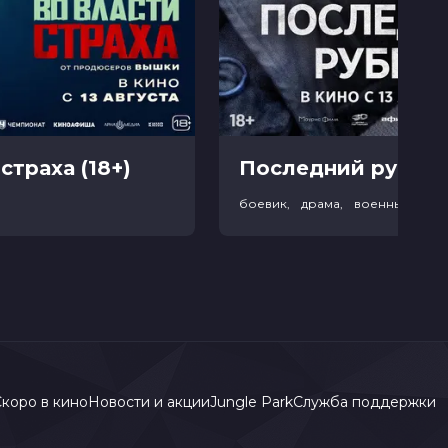
страха (18+)
Последний рубеж 
р
боевик, драма, военный, ис
коро в кино
Новости и акции
Jungle Park
Служба поддержки