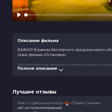
Play
Описание фильма
ВАЖНО! В рамках бесплатного предсеансового обсл
сеанс фильма «Остановка».
Художественные материалы демонстрируются в рам
Полное описание
доступна только онлайн.
Вуди, Джесси и Базз Лайтер сталкиваются с новой
летней Бонни и занимает всё больше её времени.
Лучшие отзывы
Оценка
7.5
/ 10 (20 412 голоса)
7.7
/ 10
Год
2026
Макс
с сайта кинотеатра
«Прайм Синема»
Страна
Россия
нет он полнометражный
Слоган
—