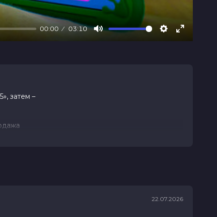
00:00
03:10
Mute
Settings
Enter
fullscree
», затем –
родажа
рушкой 8-
22.07.2026