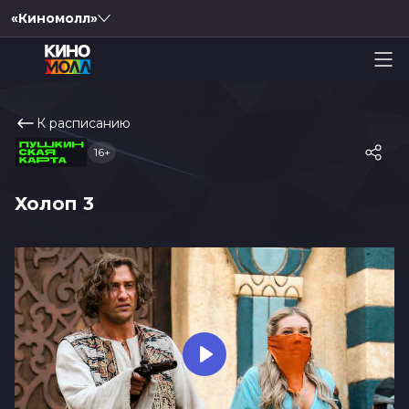
«Киномолл»
К расписанию
16+
Холоп 3
Play