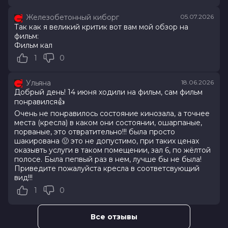
Железобетонный киборг
05.07.2026
Оценка
7.2
/ 10 (35 072 голоса)
Так как я великий критик вот вам мой обзор на
Год
2026
фильм:
Страна
Россия
Фильм кал
Слоган
—
1
0
Режиссер
Клим Шипенко
Актеры
Милош Бикович, Павел Прилучный,
Кристина Асмус, Иван Охлобыстин,
Ульяна
18.06.2026
Александр Самойленко, Мария
Добрый день! 14 июня ходили на фильм, сам фильм
Миронова, Ольга Дибцева, Наталья
понравился👍
Рогожкина, Сергей Соцердотский,
Очень не понравилось состояние кинозала, а точнее
Кирилл Нагиев
места (кресла) в каком они состоянии, ошарпаные,
Продюсеры
Эдуард Илоян, Денис Жалинский,
порваные, это отвратительно!!! была просто
шакирована 🤢 это не допустимо, при таких ценах
Виталий Шляппо
оказывть услуги в таком помещении, зал 6, по жёлтой
Сценаристы
Савва Минаев, Клим Шипенко,
полосе. Была пепвый раз в нем, лучше бы не была!
Максим Кудымов
Приведите пожалуйста кресла в соответсвующий
Жанр
комедия, приключения
вид!!!
Бюджет
1 200 000 000 руб.
1
0
Длительность
2 ч 6 мин
В прокате
с 5 августа до 12 августа
Меморандум
до 17 июня
Все отзывы
Пушкинская карта
Можно оплатить