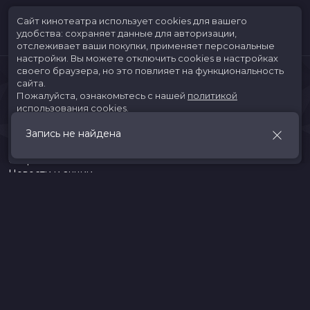
Сайт кинотеатра использует cookies для вашего
удобства: сохраняет данные для авторизации,
отслеживает ваши покупки, применяет персональные
настройки.
Вы можете отключить cookies в настройках
своего браузера, но это повлияет на функциональность
сайта.
Пожалуйста, ознакомьтесь с нашей
политикой
использования cookies
.
Запись не найдена
Принять
Расписание
Скоро в кино
Новости и акции
Jungle Park
Служба поддержки
г. Иркутск, ул. Верхняя Набережная, 10, ТРК «ЯРКОмолл»
Касса:
(3952)787-787