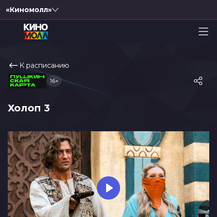
«Киномолл»
К расписанию
16+
Холоп 3
Play