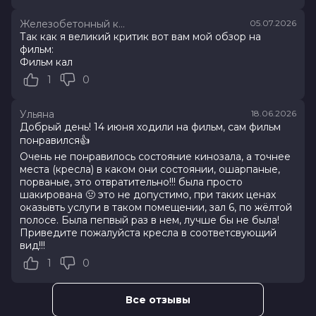
Железобетонный киборг
05.07.2026
Оценка
7.2
/ 10 (34 527 голосов)
Так как я великий критик вот вам мой обзор на
Год
2026
фильм:
Страна
Россия
Фильм кал
Слоган
—
1
0
Режиссер
Клим Шипенко
Актеры
Милош Бикович, Павел Прилучный,
Кристина Асмус, Иван Охлобыстин,
Ульяна
18.06.2026
Александр Самойленко, Мария
Добрый день! 14 июня ходили на фильм, сам фильм
Миронова, Ольга Дибцева, Наталья
понравился👍
Рогожкина, Сергей Соцердотский,
Очень не понравилось состояние кинозала, а точнее
Кирилл Нагиев
места (кресла) в каком они состоянии, ошарпаные,
Продюсеры
Эдуард Илоян, Денис Жалинский,
порваные, это отвратительно!!! была просто
шакирована 🤢 это не допустимо, при таких ценах
Виталий Шляппо
оказывть услуги в таком помещении, зал 6, по жёлтой
Сценаристы
Савва Минаев, Клим Шипенко,
полосе. Была пепвый раз в нем, лучше бы не была!
Максим Кудымов
Приведите пожалуйста кресла в соответсвующий
Жанр
комедия, приключения
вид!!!
Бюджет
1 200 000 000 руб.
1
0
Длительность
2 ч 6 мин
В прокате
с 5 августа до 12 августа
Меморандум
до 17 июня
Все отзывы
Пушкинская карта
Можно оплатить