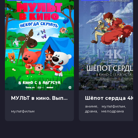
МУЛЬТ в кино. Выпуск №198. Некогда скучать (0+)
Ш
аниме, мультфильм,
мультфильм
драма, мелодрама