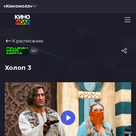
«Киномолл»
К расписанию
16+
Холоп 3
Play