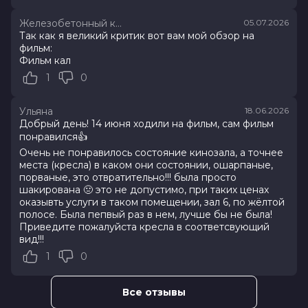
Железобетонный киборг
05.07.2026
Оценка
7.2
/ 10 (34 639 голосов)
Так как я великий критик вот вам мой обзор на
Год
2026
фильм:
Страна
Россия
Фильм кал
Слоган
—
1
0
Режиссер
Клим Шипенко
Актеры
Милош Бикович, Павел Прилучный,
Кристина Асмус, Иван Охлобыстин,
Ульяна
18.06.2026
Александр Самойленко, Мария
Добрый день! 14 июня ходили на фильм, сам фильм
Миронова, Ольга Дибцева, Наталья
понравился👍
Рогожкина, Сергей Соцердотский,
Очень не понравилось состояние кинозала, а точнее
Кирилл Нагиев
места (кресла) в каком они состоянии, ошарпаные,
Продюсеры
Эдуард Илоян, Денис Жалинский,
порваные, это отвратительно!!! была просто
шакирована 🤢 это не допустимо, при таких ценах
Виталий Шляппо
оказывть услуги в таком помещении, зал 6, по жёлтой
Сценаристы
Савва Минаев, Клим Шипенко,
полосе. Была пепвый раз в нем, лучше бы не была!
Максим Кудымов
Приведите пожалуйста кресла в соответсвующий
Жанр
комедия, приключения
вид!!!
Бюджет
1 200 000 000 руб.
1
0
Длительность
2 ч 6 мин
В прокате
с 5 августа до 12 августа
Меморандум
до 17 июня
Все отзывы
Пушкинская карта
Можно оплатить