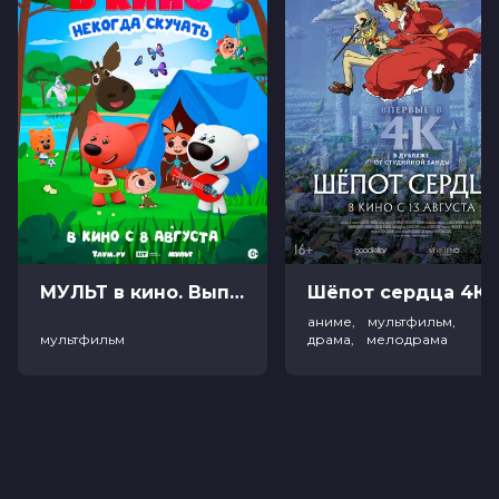
МУЛЬТ в кино. Выпуск №198. Некогда скучать (0+)
Ш
аниме, мультфильм,
мультфильм
драма, мелодрама