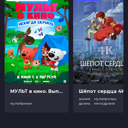
МУЛЬТ в кино. Выпуск №198. Некогда скучать (0+)
Ш
аниме, мультфильм,
мультфильм
драма, мелодрама