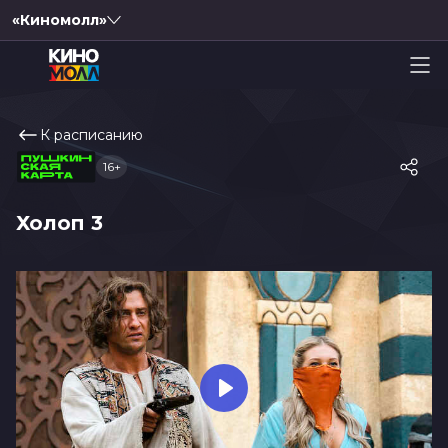
«Киномолл»
К расписанию
16+
Холоп 3
Play