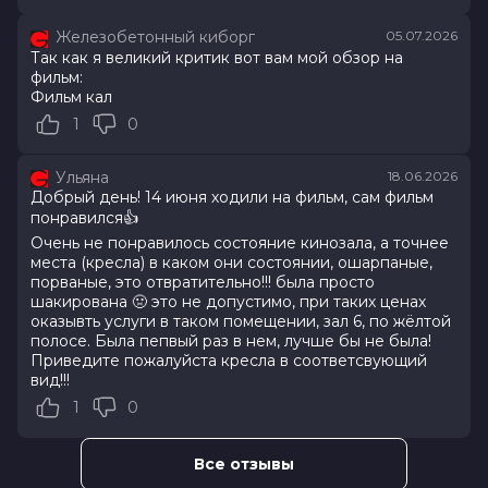
Железобетонный киборг
05.07.2026
Оценка
7.2
/ 10 (34 597 голосов)
Так как я великий критик вот вам мой обзор на
Год
2026
фильм:
Страна
Россия
Фильм кал
Слоган
—
1
0
Режиссер
Клим Шипенко
Актеры
Милош Бикович, Павел Прилучный,
Кристина Асмус, Иван Охлобыстин,
Ульяна
18.06.2026
Александр Самойленко, Мария
Добрый день! 14 июня ходили на фильм, сам фильм
Миронова, Ольга Дибцева, Наталья
понравился👍
Рогожкина, Сергей Соцердотский,
Очень не понравилось состояние кинозала, а точнее
Кирилл Нагиев
места (кресла) в каком они состоянии, ошарпаные,
Продюсеры
Эдуард Илоян, Денис Жалинский,
порваные, это отвратительно!!! была просто
шакирована 🤢 это не допустимо, при таких ценах
Виталий Шляппо
оказывть услуги в таком помещении, зал 6, по жёлтой
Сценаристы
Савва Минаев, Клим Шипенко,
полосе. Была пепвый раз в нем, лучше бы не была!
Максим Кудымов
Приведите пожалуйста кресла в соответсвующий
Жанр
комедия, приключения
вид!!!
Бюджет
1 200 000 000 руб.
1
0
Длительность
2 ч 6 мин
В прокате
с 5 августа до 12 августа
Меморандум
до 17 июня
Все отзывы
Пушкинская карта
Можно оплатить