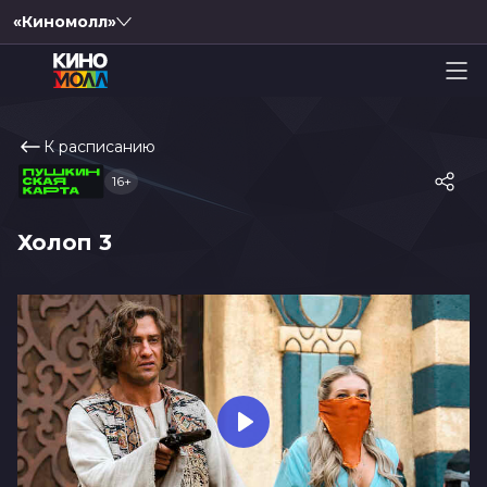
«Киномолл»
К расписанию
16+
Холоп 3
Play