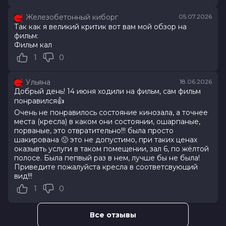
Железобетонный киборг
05.07.2026
Оценка
7.2
/ 10 (34 597 голосов)
Так как я великий критик вот вам мой обзор на
Год
2026
фильм:
Страна
Россия
Фильм кал
Слоган
—
1
0
Режиссер
Клим Шипенко
Актеры
Милош Бикович, Павел Прилучный,
Кристина Асмус, Иван Охлобыстин,
Ульяна
18.06.2026
Александр Самойленко, Мария
Добрый день! 14 июня ходили на фильм, сам фильм
Миронова, Ольга Дибцева, Наталья
понравился👍
Рогожкина, Сергей Соцердотский,
Очень не понравилось состояние кинозала, а точнее
Кирилл Нагиев
места (кресла) в каком они состоянии, ошарпаные,
Продюсеры
Эдуард Илоян, Денис Жалинский,
порваные, это отвратительно!!! была просто
шакирована 🤢 это не допустимо, при таких ценах
Виталий Шляппо
оказывть услуги в таком помещении, зал 6, по жёлтой
Сценаристы
Савва Минаев, Клим Шипенко,
полосе. Была пепвый раз в нем, лучше бы не была!
Максим Кудымов
Приведите пожалуйста кресла в соответсвующий
Жанр
комедия, приключения
вид!!!
Бюджет
1 200 000 000 руб.
1
0
Длительность
2 ч 6 мин
В прокате
с 5 августа до 12 августа
Меморандум
до 17 июня
Все отзывы
Пушкинская карта
Можно оплатить