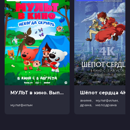
МУЛЬТ в кино. Выпуск №198. Некогда скучать (0+)
Ш
аниме, мультфильм,
мультфильм
драма, мелодрама