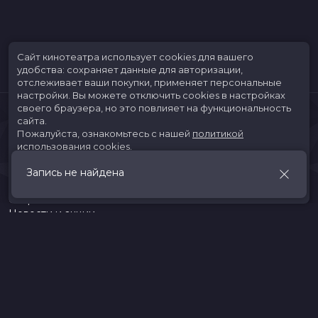
Сайт кинотеатра использует cookies для вашего
удобства: сохраняет данные для авторизации,
отслеживает ваши покупки, применяет персональные
настройки.
Вы можете отключить cookies в настройках
своего браузера, но это повлияет на функциональность
сайта.
Пожалуйста, ознакомьтесь с нашей
политикой
использования cookies
.
Запись не найдена
Принять
Расписание
Скоро в кино
Новости и акции
Jungle Park
Служба поддержки
г. Иркутск, ул. Верхняя Набережная, 10, ТРК «ЯРКОмолл»
Касса:
(3952)787-787