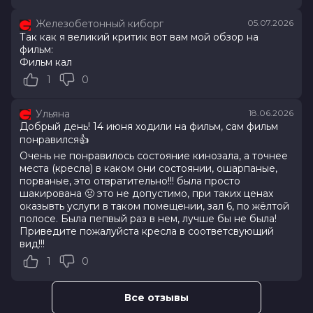
Железобетонный киборг
05.07.2026
Оценка
7.2
/ 10 (34 763 голоса)
Так как я великий критик вот вам мой обзор на
Год
2026
фильм:
Страна
Россия
Фильм кал
Слоган
—
1
0
Режиссер
Клим Шипенко
Актеры
Милош Бикович, Павел Прилучный,
Кристина Асмус, Иван Охлобыстин,
Ульяна
18.06.2026
Александр Самойленко, Мария
Добрый день! 14 июня ходили на фильм, сам фильм
Миронова, Ольга Дибцева, Наталья
понравился👍
Рогожкина, Сергей Соцердотский,
Очень не понравилось состояние кинозала, а точнее
Кирилл Нагиев
места (кресла) в каком они состоянии, ошарпаные,
Продюсеры
Эдуард Илоян, Денис Жалинский,
порваные, это отвратительно!!! была просто
шакирована 🤢 это не допустимо, при таких ценах
Виталий Шляппо
оказывть услуги в таком помещении, зал 6, по жёлтой
Сценаристы
Савва Минаев, Клим Шипенко,
полосе. Была пепвый раз в нем, лучше бы не была!
Максим Кудымов
Приведите пожалуйста кресла в соответсвующий
Жанр
комедия, приключения
вид!!!
Бюджет
1 200 000 000 руб.
1
0
Длительность
2 ч 6 мин
В прокате
с 5 августа до 12 августа
Меморандум
до 17 июня
Все отзывы
Пушкинская карта
Можно оплатить