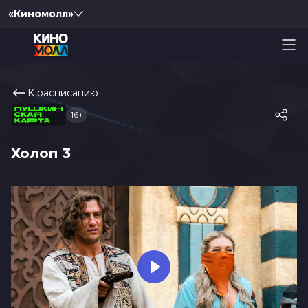
«Киномолл»
К расписанию
16+
Холоп 3
Play