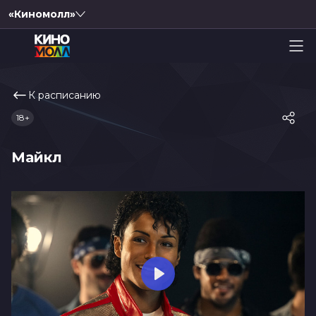
«Киномолл»
К расписанию
18+
Майкл
Play