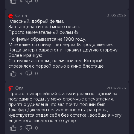
4
0
7.7
/ 10 (66 981 голос)
Год
2026
Саша
31.05.2026
Страна
Великобритания, США
Классный, добрый фильм.
Слоган
—
Зал танцевал и пел) много песен.
Режиссер
Антуан Фукуа
Просто замечательный фильм 👍
Актеры
Джаафар Джексон, Джулиано
Но фильм обрывается на 1988 году.
Вальди, Колман Доминго, Ниа Лонг,
Мне кажется снимут лет через 15 продолжение.
Майлз Теллер, Кендрик Сэмпсон, Кэт
Когда актер подрастет и покажут другую сторону.
Грэм, Лора Хэрриер, Лоренц Тейт,
Более мрачную.
Дерек Люк
С этим же актером , племянником. Который
Продюсеры
Джон Бранка, Грэм Кинг, Джон
справился с первой ролью в кино блестяще
МакКлейн
4
0
Сценаристы
Джон Логан
Жанр
биография, драма, музыка
Оля
21.06.2026
Длительность
2 ч 13 мин
Просто шикарнейший фильм и реально годный за
В прокате
с 5 августа до 12 августа
последние годы , у меня огромные впечатления,
Меморандум
до 3 июня
приятно удивлена что зал почти полный был
Джафар Джексон великолепно отыграл роль ,
чувствуется отдал себя без остатка , вообще я могу
еще много писать но это супер
3
0