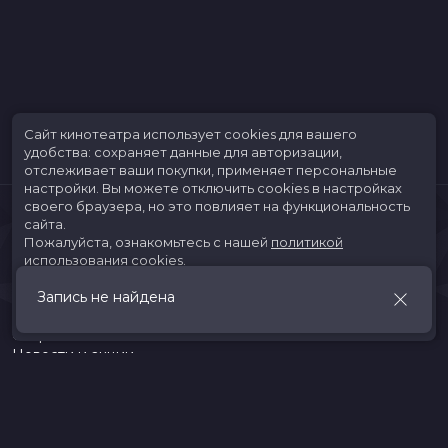
Сайт кинотеатра использует cookies для вашего
удобства: сохраняет данные для авторизации,
отслеживает ваши покупки, применяет персональные
настройки.
Вы можете отключить cookies в настройках
своего браузера, но это повлияет на функциональность
сайта.
Пожалуйста, ознакомьтесь с нашей
политикой
использования cookies
.
Запись не найдена
Принять
Расписание
Скоро в кино
Новости и акции
Jungle Park
Служба поддержки
г. Иркутск, ул. Верхняя Набережная, 10, ТРК «ЯРКОмолл»