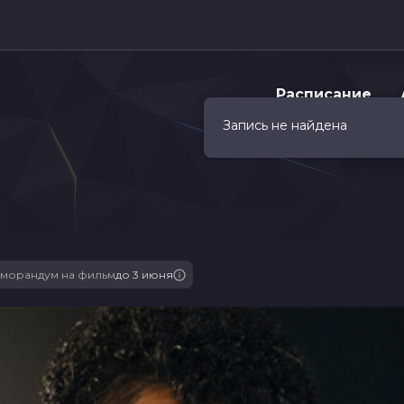
Расписание
Запись не найдена
морандум на фильм
до 3 июня