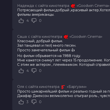
Теллер, Кендрик Сэмпсон, Кэт Грэ
Надежда
с сайта кинотеатра
«Goodwin Cinema»
Люк
Потрясающий фильм,добрый ,красивый актер.Хотело
Продюсеры
Джон Бранка, Грэм Кинг, Джон Ма
фильмы американцы.
Сценаристы
Джон Логан
4
0
Жанр
биография, драма, музыка
Длительность
2 ч 13 мин
В прокате
с 5 августа до 12 августа
Саша
с сайта кинотеатра
«Goodwin Cinema»
Меморандум
до 3 июня
Классный, добрый фильм.
Зал танцевал и пел) много песен.
Просто замечательный фильм 👍
Но фильм обрывается на 1988 году.
Мне кажется снимут лет через 15 продолжение. Ког
С этим же актером , племянником. Который справи
4
0
Оля
с сайта кинотеатра
«Баргузин»
Просто шикарнейший фильм и реально годный за по
Джафар Джексон великолепно отыграл роль , чувств
3
0