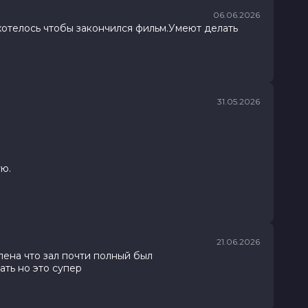
06.06.2026
хотелось чтобы закончился фильм.Умеют делать
31.05.2026
ую.
21.06.2026
ена что зал почти полный был
ать но это супер