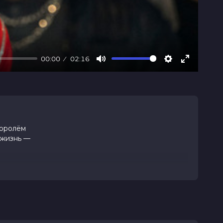
00:00
02:16
Mute
Settings
Enter
fullscree
королём
 жизнь —