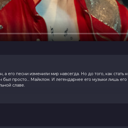
 а его песни изменили мир навсегда. Но до того, как стать 
н был просто… Майклом. И легендарнее его музыки лишь его
льной славе.
 10 (66 981 голос)
и, Колман Доминго, Ниа Лонг, Майлз