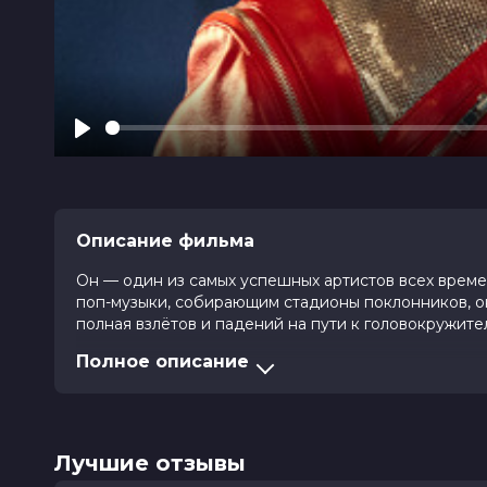
Play
Описание фильма
Он — один из самых успешных артистов всех времен,
поп-музыки, собирающим стадионы поклонников, о
полная взлётов и падений на пути к головокружите
Полное описание
Оценка
7.8
/ 10 (161 895 голосов)
7.7
/
Год
2026
Страна
Великобритания, США
Слоган
—
Лучшие отзывы
Режиссер
Антуан Фукуа
Актеры
Джаафар Джексон, Джулиано Вальд