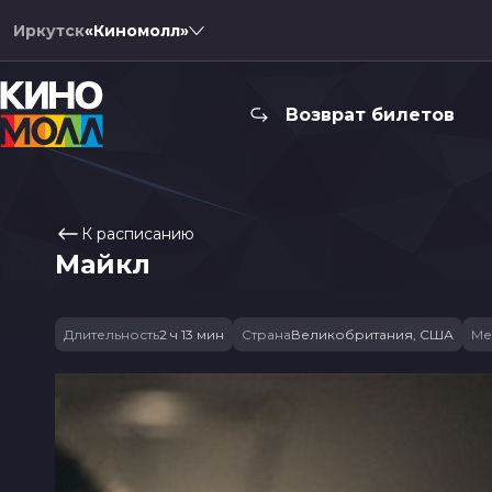
Иркутск
«Киномолл»
Возврат билетов
К расписанию
Майкл
Длительность
2 ч 13 мин
Страна
Великобритания, США
Ме