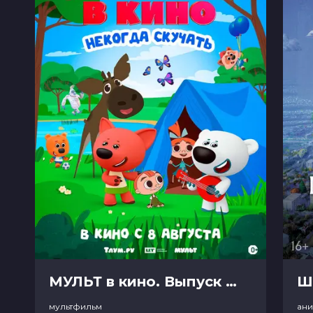
МУЛЬТ в кино. Выпуск №198. Некогда скучать (0+)
Ш
мультфильм
ан