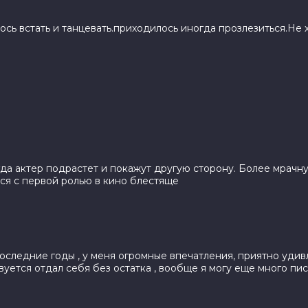
м, Лора Хэрриер, Лоренц Тейт, Дерек
сь встать и танцевать.приходилось иногда прозлезиться.Не 
кКлейн
да актер подрастет и покажут другую сторону. Более мрачн
лся с первой ролью в кино блестяще
следние годы , у меня огромные впечатления, приятно удивл
уется отдал себя без остатка , вообще я могу еще много пис