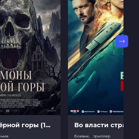
Демоны Чёрной горы (18+)
Во власти страха (
ения
боевик, триллер