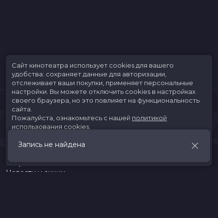
Сайт кинотеатра использует cookies для вашего
удобства: сохраняет данные для авторизации,
отслеживает ваши покупки, применяет персональные
настройки.
Вы можете отключить cookies в настройках
своего браузера, но это повлияет на функциональность
сайта.
Пожалуйста, ознакомьтесь с нашей
политикой
использования cookies
.
Запись не найдена
Принять
Расписание
Скоро в кино
Новости и акции
Jungle Park
Служба поддержки
г. Иркутск, ул. Верхняя Набережная, 10, ТРК «ЯРКОмолл»