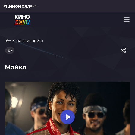
«Киномолл»
К расписанию
18+
Майкл
Play