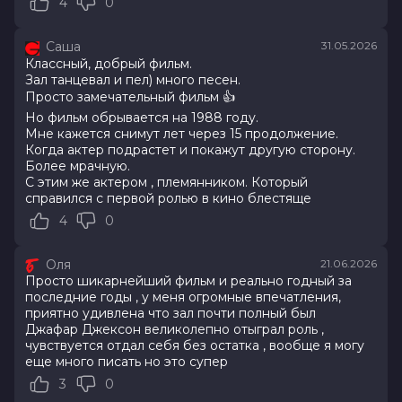
4
0
7.7
/ 10 (66 981 голос)
Год
2026
Саша
31.05.2026
Страна
Великобритания, США
Классный, добрый фильм.
Слоган
—
Зал танцевал и пел) много песен.
Режиссер
Антуан Фукуа
Просто замечательный фильм 👍
Актеры
Джаафар Джексон, Джулиано
Но фильм обрывается на 1988 году.
Вальди, Колман Доминго, Ниа Лонг,
Мне кажется снимут лет через 15 продолжение.
Майлз Теллер, Кендрик Сэмпсон, Кэт
Когда актер подрастет и покажут другую сторону.
Грэм, Лора Хэрриер, Лоренц Тейт,
Более мрачную.
Дерек Люк
С этим же актером , племянником. Который
Продюсеры
Джон Бранка, Грэм Кинг, Джон
справился с первой ролью в кино блестяще
МакКлейн
4
0
Сценаристы
Джон Логан
Жанр
биография, драма, музыка
Оля
21.06.2026
Длительность
2 ч 13 мин
Просто шикарнейший фильм и реально годный за
В прокате
с 5 августа до 12 августа
последние годы , у меня огромные впечатления,
Меморандум
до 3 июня
приятно удивлена что зал почти полный был
Джафар Джексон великолепно отыграл роль ,
чувствуется отдал себя без остатка , вообще я могу
еще много писать но это супер
3
0