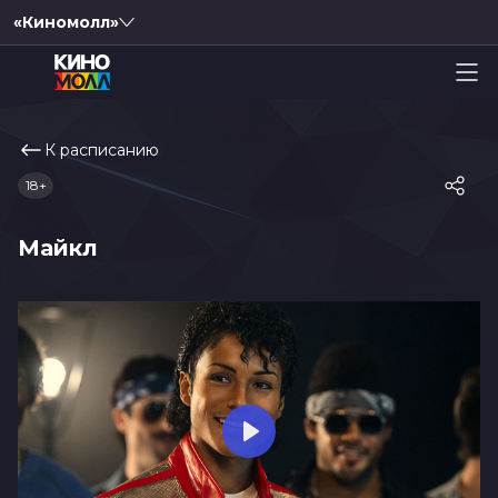
«Киномолл»
К расписанию
18+
Майкл
Play