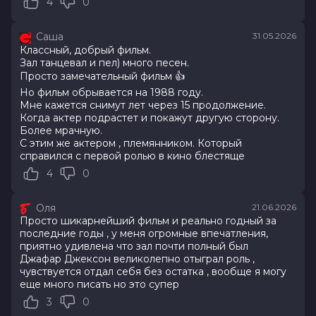
4
0
7.7
/ 10 (66 981 голос)
Год
2026
Саша
31.05.2026
Страна
Великобритания, США
Классный, добрый фильм.
Слоган
—
Зал танцевал и пел) много песен.
Режиссер
Антуан Фукуа
Просто замечательный фильм 👍
Актеры
Джаафар Джексон, Джулиано
Но фильм обрывается на 1988 году.
Вальди, Колман Доминго, Ниа Лонг,
Мне кажется снимут лет через 15 продолжение.
Майлз Теллер, Кендрик Сэмпсон, Кэт
Когда актер подрастет и покажут другую сторону.
Грэм, Лора Хэрриер, Лоренц Тейт,
Более мрачную.
Дерек Люк
С этим же актером , племянником. Который
Продюсеры
Джон Бранка, Грэм Кинг, Джон
справился с первой ролью в кино блестяще
МакКлейн
4
0
Сценаристы
Джон Логан
Жанр
биография, драма, музыка
Оля
21.06.2026
Длительность
2 ч 13 мин
Просто шикарнейший фильм и реально годный за
В прокате
с 5 августа до 12 августа
последние годы , у меня огромные впечатления,
Меморандум
до 3 июня
приятно удивлена что зал почти полный был
Джафар Джексон великолепно отыграл роль ,
чувствуется отдал себя без остатка , вообще я могу
еще много писать но это супер
3
0