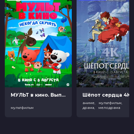
МУЛЬТ в кино. Выпуск №198. Некогда скучать (0+)
Ш
аниме, мультфильм,
мультфильм
драма, мелодрама