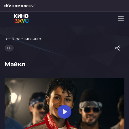
«Киномолл»
К расписанию
18+
Майкл
Play