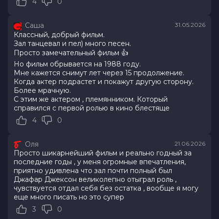
4
0
7.7
/ 10 (66 981 голос)
Год
2026
Саша
31.05.2026
Страна
Великобритания, США
Классный, добрый фильм.
Слоган
—
Зал танцевал и пел) много песен.
Режиссер
Антуан Фукуа
Просто замечательный фильм 👍
Актеры
Джаафар Джексон, Джулиано
Но фильм обрывается на 1988 году.
Вальди, Колман Доминго, Ниа Лонг,
Мне кажется снимут лет через 15 продолжение.
Майлз Теллер, Кендрик Сэмпсон, Кэт
Когда актер подрастет и покажут другую сторону.
Грэм, Лора Хэрриер, Лоренц Тейт,
Более мрачную.
Дерек Люк
С этим же актером , племянником. Который
Продюсеры
Джон Бранка, Грэм Кинг, Джон
справился с первой ролью в кино блестяще
МакКлейн
4
0
Сценаристы
Джон Логан
Жанр
биография, драма, музыка
Оля
21.06.2026
Длительность
2 ч 13 мин
Просто шикарнейший фильм и реально годный за
В прокате
с 5 августа до 12 августа
последние годы , у меня огромные впечатления,
Меморандум
до 3 июня
приятно удивлена что зал почти полный был
Джафар Джексон великолепно отыграл роль ,
чувствуется отдал себя без остатка , вообще я могу
еще много писать но это супер
3
0