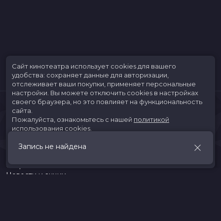
Сайт кинотеатра использует cookies для вашего
удобства: сохраняет данные для авторизации,
отслеживает ваши покупки, применяет персональные
настройки.
Вы можете отключить cookies в настройках
своего браузера, но это повлияет на функциональность
сайта.
Пожалуйста, ознакомьтесь с нашей
политикой
использования cookies
.
Запись не найдена
Принять
Расписание
Скоро в кино
Новости и акции
Jungle Park
Служба поддержки
г. Иркутск, ул. Верхняя Набережная, 10, ТРК «ЯРКОмолл»