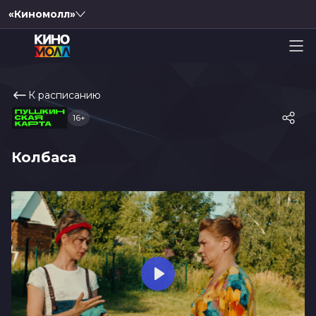
«Киномолл»
К расписанию
16+
Колбаса
Play