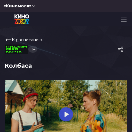
«Киномолл»
К расписанию
16+
Колбаса
Play