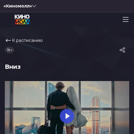
«Киномолл»
К расписанию
18+
Вниз
Play