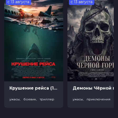
с 13 августа
с 13 августа
Страна
Россия
Слоган
—
Режиссер
Марюс Вайсберг
Актеры
Егор Крид, Анфиса Черных, Игорь
Миркурбанов, Юлия Мельникова,
Степан Рюмкин
Продюсеры
Вадим Верещагин, Марюс Вайсберг,
Марина Гуртовая
Сценаристы
Марюс Вайсберг
Жанр
триллер, драма
Длительность
1 ч 31 мин
В прокате
с 4 сентября до 1 октября
Меморандум
до 10 сентября
Крушение рейса (18+)
Демоны Чёрной горы (
ужасы, боевик, триллер
ужасы, приключения