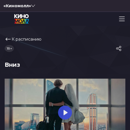
«Киномолл»
К расписанию
18+
Вниз
Play