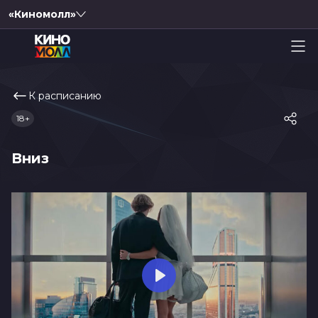
«Киномолл»
К расписанию
18+
Вниз
Play