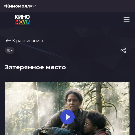
«Киномолл»
К расписанию
18+
Затерянное место
Play