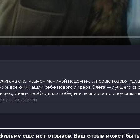
лигана стал «сыном маминой подруги», а, проще говоря, «ду
му же все они нашли себе нового лидера Олега — лучшего сн
бимую, Ивану необходимо победить чемпиона по сноукаякинг
х лучших друзей.
 фильму еще нет отзывов. Ваш отзыв может быть