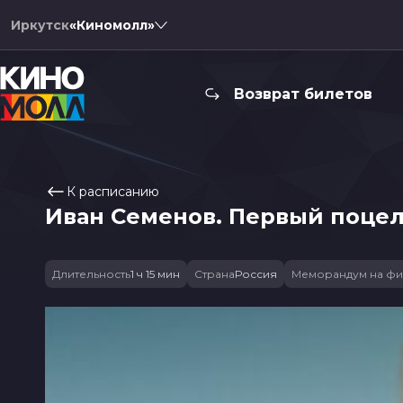
Иркутск
«Киномолл»
Возврат билетов
К расписанию
Иван Семенов. Первый поце
Длительность
1 ч 15 мин
Страна
Россия
Меморандум на фи