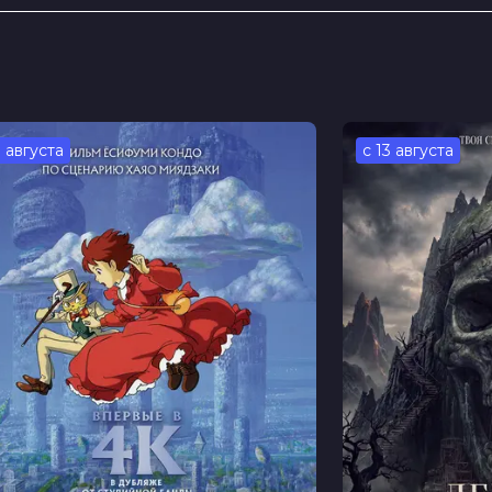
Мария Шукшина, Анна Котова, Софья
елов, Константин Костин, Александра
 Иосифов
, Галина Стрижевская
3 августа
с 13 августа