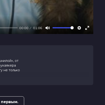
00:00
01:06
Mute
Settings
Enter
fullscree
шнилой», от
оукаякера
у не только
 первым.