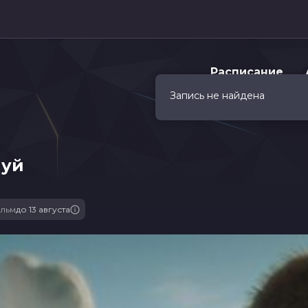
Расписание
Запись не найдена
луй
льм
до 13 августа