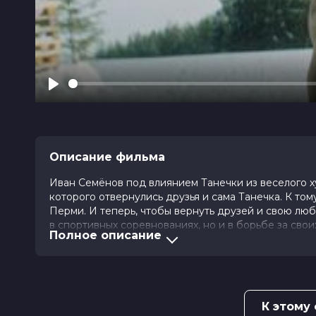
Play
Описание фильма
Иван Семёнов под влиянием Танечки из веселого ху
которого отвернулись друзья и сама Танечка. К то
Перми. И теперь, чтобы вернуть друзей и свою лю
в спортивных соревнованиях, но и в борьбе за свои
Полное описание
Оценка
5.4
/ 10 (1 582 голоса)
Год
2025
Страна
Россия
Слоган
—
К этому
Режиссер
Кирилл Седухин