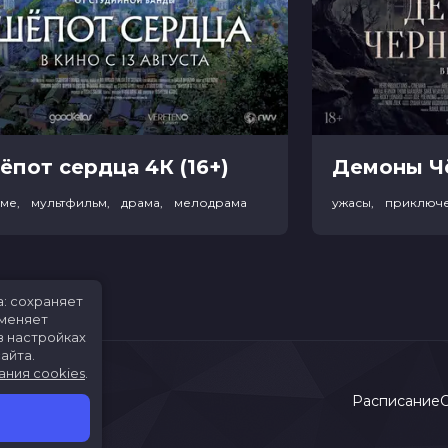
ёпот сердца 4К (16+)
име, мультфильм, драма, мелодрама
ужасы, приключ
а: сохраняет
именяет
в настройках
айта.
ания cookies
.
Расписание
С