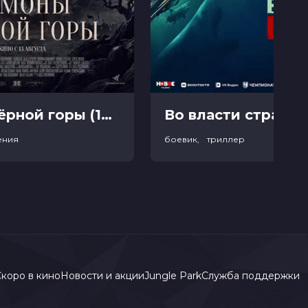
Демоны Чёрной горы (18+)
Во власти страха (
ения
боевик, триллер
коро в кино
Новости и акции
Jungle Park
Служба поддержки