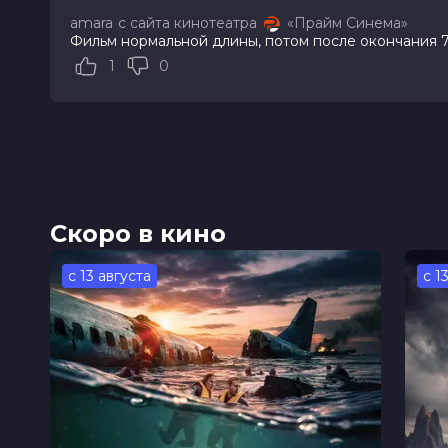
amara
с сайта кинотеатра
«Прайм Синема»
Год
2025
Фильм нормальной длины, потом после окончания 
Страна
Россия
1
0
Режиссер
Александр Удальцов
Жанр
короткометражка
Длительность
7 мин
В прокате
с 31 мая до 27 августа
Меморандум
до 31 декабря
Скоро в кино
с 13 августа
с 1