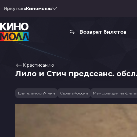
Иркутск
«Киномолл»
Возврат билетов
К расписанию
Лило и Стич предсеанс. обсл.
Длительность
7 мин
Страна
Россия
Меморандум на филь