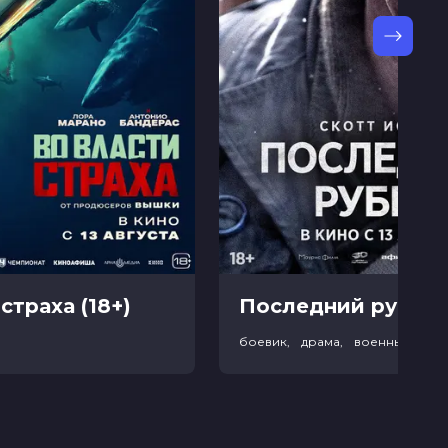
страха (18+)
Последний рубеж 
р
боевик, драма, военный, ис