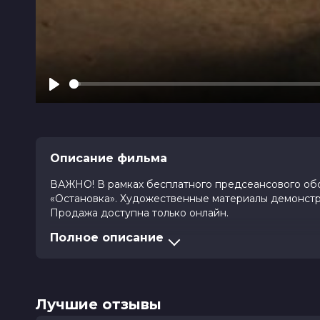
Play
Описание фильма
ВАЖНО! В рамках бесплатного предсеансового обсл
«Остановка». Художественные материалы демонстри
Продажа доступна только онлайн.
Полное описание
Забота о шестилетней Лило Пелекаи легла на плечи
поэтому девочка часто остаётся одна. Однажды сос
с одиночеством. Однако из приюта Лило забирает 
кличку Стич, но на родной планете его прозвали Э
генетических экспериментов, который отличается
Лучшие отзывы
почти полной неуязвимостью.