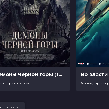
Демоны Чёрной горы (18+)
Во власти 
асы, приключения
боевик, трилле
а: сохраняет