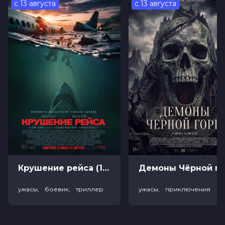
с 13 августа
с 13 августа
Год
2025
Страна
Испания
Слоган
«Любовь вне времени»
Режиссер
Ольга Осорио
Актеры
Марио Касас, Мишель Дженнер, Зои
Льенас-Бонафонте, Энцо Оливер,
Quique Niza, Rosу Ribas, Мануэль
Барсело, Teo Soler, Ainara Elejalde,
Ана Перегрина
Продюсеры
Адриан Герра, Нурия Вальс, Рикардо
Марко Буде
Сценаристы
Ольга Осорио, Элиа Барсело
Жанр
драма, мелодрама
Длительность
1 ч 39 мин
В прокате
с 12 июня до 25 июня
Меморандум
до 18 июня
Крушение рейса (18+)
Демоны Чёрной горы (
ужасы, боевик, триллер
ужасы, приключения