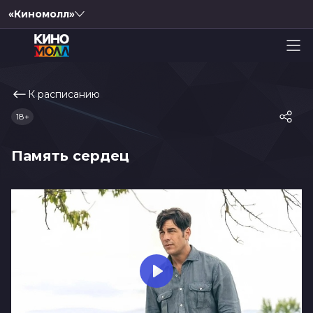
«Киномолл»
К расписанию
18+
Память сердец
Play