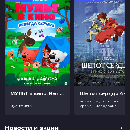
МУЛЬТ в кино. Выпуск №198. Некогда скучать (0+)
Ш
аниме, мультфильм,
мультфильм
драма, мелодрама
Новости и акции