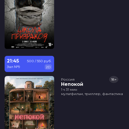
21:45
500 / 550 руб.
Зал №9
2D
Россия
18+
Непокой
1 ч 31 мин
мультфильм, триллер, фантастика