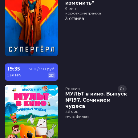
изменить"
9 мин
короткометражка
3 отзыва
19:35
500 / 550 руб.
Зал №9
2D
Россия
0+
МУЛЬТ в кино. Выпуск
№197. Сочиняем
чудеса
46 мин
мультфильм