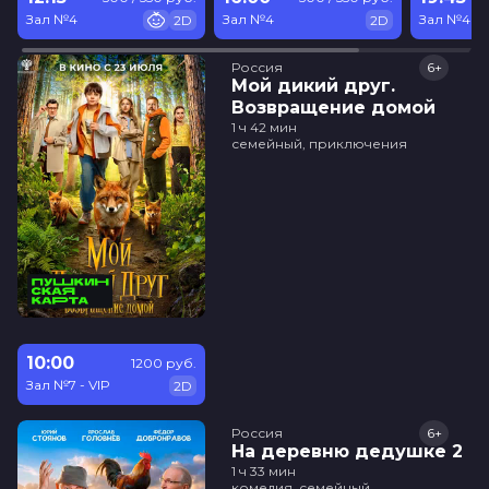
Зал №4
Зал №4
Зал №4
2D
2D
Россия
6+
Мой дикий друг.
Возвращение домой
1 ч 42 мин
семейный, приключения
10:00
1200 руб.
Зал №7 - VIP
2D
Россия
6+
На деревню дедушке 2
1 ч 33 мин
комедия, семейный