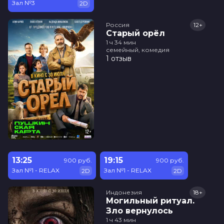
Зал №3
2D
Россия
12+
Старый орёл
1 ч 34 мин
семейный, комедия
1 отзыв
13:25
19:15
900 руб.
900 руб.
Зал №1 - RELAX
Зал №1 - RELAX
2D
2D
Индонезия
18+
Могильный ритуал.
Зло вернулось
1 ч 43 мин