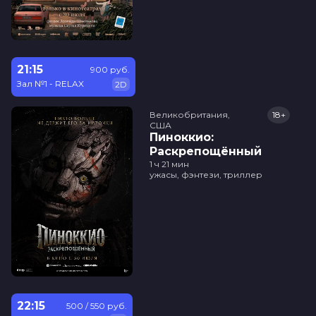
21:15
900 руб.
Зал №1 - RELAX
2D
Великобритания,

18+
США
Пиноккио:
Раскрепощённый
1 ч 21 мин
ужасы, фэнтези, триллер
22:15
500 / 550 руб.