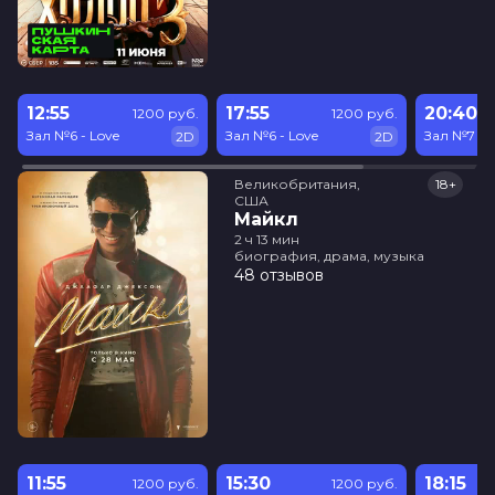
12:55
17:55
20:40
1200 руб.
1200 руб.
Зал №6 - Love
Зал №6 - Love
Зал №7 - 
2D
2D
Великобритания,

18+
США
Майкл
2 ч 13 мин
биография, драма, музыка
48 отзывов
11:55
15:30
18:15
1200 руб.
1200 руб.