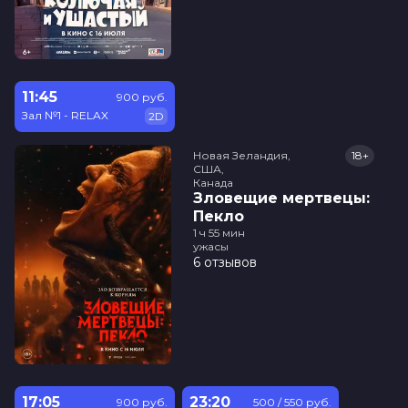
11:45
900 руб.
Зал №1 - RELAX
2D
Новая Зеландия,

18+
США,

Канада
Зловещие мертвецы:
Пекло
1 ч 55 мин
ужасы
6 отзывов
17:05
23:20
900 руб.
500 / 550 руб.