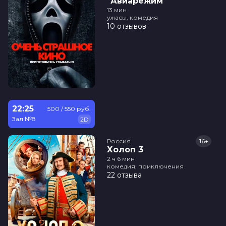
"Авиарежим"
13 мин
ужасы, комедия
10 отзывов
22:25
500 / 550 руб.
Зал №8
2D
Россия
16+
Холоп 3
2 ч 6 мин
комедия, приключения
22 отзыва