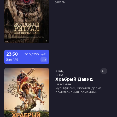
ужасы
23:50
500 / 550 руб.
Зал №9
2D
ЮАР,

6+
США
Храбрый Давид
1 ч 49 мин
мультфильм, мюзикл, драма,
приключения, семейный