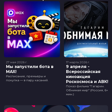
27 мая 2026
г.
17 марта 2026
г.
Мы запустили бота в
9 апреля -
MAX!
Всероссийская
Расписание, премьеры и
киноакция
покупка — в пару касаний.
Роскосмоса и АВК!
Показ фильма "Гагарин.
Обнимая мир" (Россия, 6+, 3
мин.)