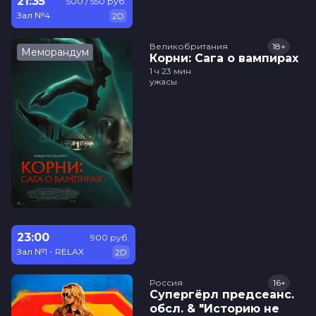
21:35
500 / 550 руб.
Зал №4
2D
Великобритания
18+
Меморандум
Корни: Сага о вампирах
1 ч 23 мин
ужасы
23:00
900 руб.
Зал №1 - RELAX
2D
Россия
16+
Супергёрл предсеанс.
обсл. & "Историю не