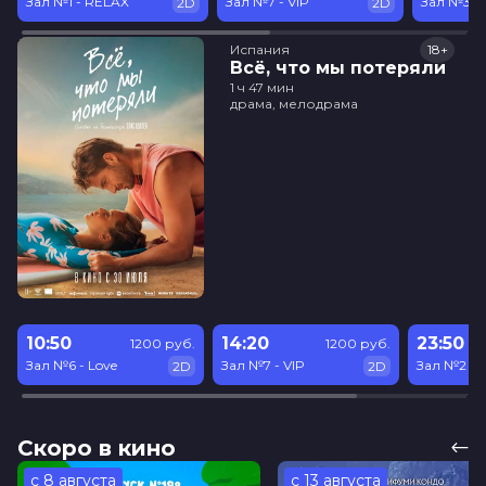
Зал №1 - RELAX
Зал №7 - VIP
Зал №3
2D
2D
Испания
18+
Всё, что мы потеряли
1 ч 47 мин
драма, мелодрама
10:50
14:20
23:50
1200 руб.
1200 руб.
Зал №6 - Love
Зал №7 - VIP
Зал №2
2D
2D
Скоро в кино
с 8 августа
с 13 августа