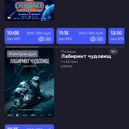
10:05
11:15
12:10
500 / 550 руб.
500 / 550 руб.
Зал №3
Зал №9
Зал №3
2D
2D
Польша
18+
Меморандум
Лабиринт чудовищ
1 ч 52 мин
ужасы