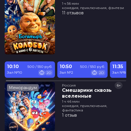
1 ч 56 мин
комедия, приключения, фэнтези
11 отзывов
10:10
10:50
11:35
500 / 550 руб.
500 / 550 руб.
Зал №10
Зал №2
Зал №8
2D
2D
Россия
6+
Меморандум
Смешарики сквозь
вселенные
1 ч 46 мин
комедия, приключения,
фантастика
1 отзыв