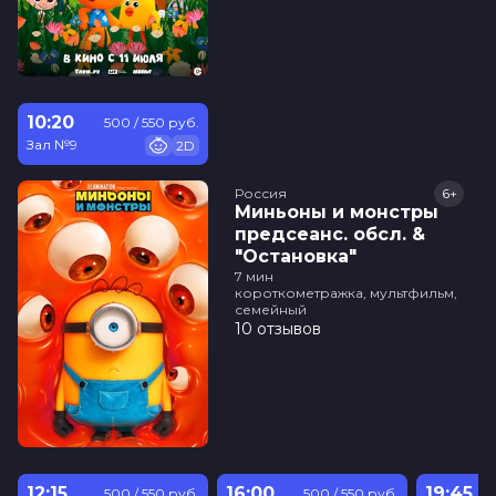
10:20
500 / 550 руб.
Зал №9
2D
Россия
6+
Миньоны и монстры
предсеанс. обсл. &
"Остановка"
7 мин
короткометражка, мультфильм,
семейный
10 отзывов
12:15
16:00
19:45
500 / 550 руб.
500 / 550 руб.