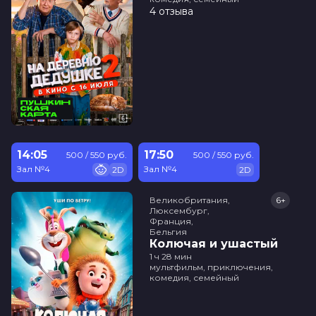
4 отзыва
14:05
17:50
500 / 550 руб.
500 / 550 руб.
Зал №4
Зал №4
2D
2D
Великобритания,

6+
Люксембург,

Франция,

Бельгия
Колючая и ушастый
1 ч 28 мин
мультфильм, приключения,
комедия, семейный