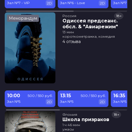
Зал №7 - VIP
Зал №6 - Love
Зал №7 - 
2D
2D
Россия
18+
Меморандум
Одиссея предсеанс.
обсл. & "Авиарежим"
13 мин
короткометражка, комедия
4 отзыва
10:00
13:15
16:35
500 / 550 руб.
500 / 550 руб.
Зал №5
Зал №5
Зал №5
2D
2D
Япония
18+
Школа призраков
1 ч 46 мин
ужасы