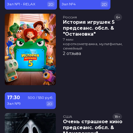
Зал №1 - RELAX
Зал №4
2D
2D
Россия
6+
История игрушек 5
предсеанс. обсл. &
"Остановка"
7 мин
короткометражка, мультфильм,
семейный
2 отзыва
17:30
500 / 550 руб.
Зал №9
2D
США
18+
Очень страшное кино
предсеанс. обсл. &