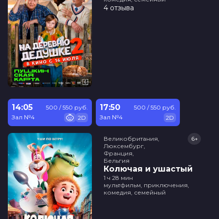
4 отзыва
14:05
17:50
500 / 550 руб.
500 / 550 руб.
Зал №4
Зал №4
2D
2D
Великобритания,

6+
Люксембург,

Франция,

Бельгия
Колючая и ушастый
1 ч 28 мин
мультфильм, приключения,
комедия, семейный