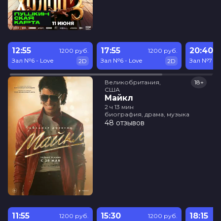
12:55
17:55
20:40
1200 руб.
1200 руб.
Зал №6 - Love
Зал №6 - Love
Зал №7 - 
2D
2D
Великобритания,

18+
США
Майкл
2 ч 13 мин
биография, драма, музыка
48 отзывов
11:55
15:30
18:15
1200 руб.
1200 руб.