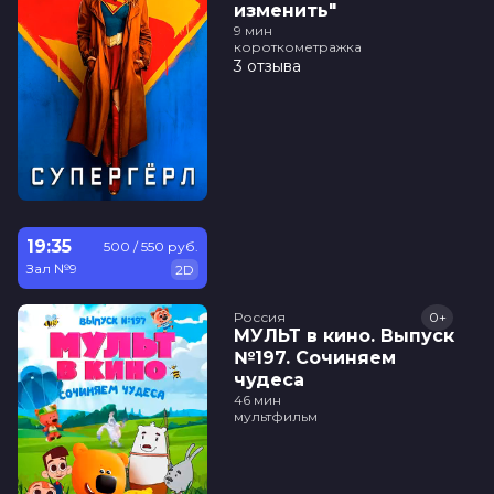
изменить"
9 мин
короткометражка
3 отзыва
19:35
500 / 550 руб.
Зал №9
2D
Россия
0+
МУЛЬТ в кино. Выпуск
№197. Сочиняем
чудеса
46 мин
мультфильм