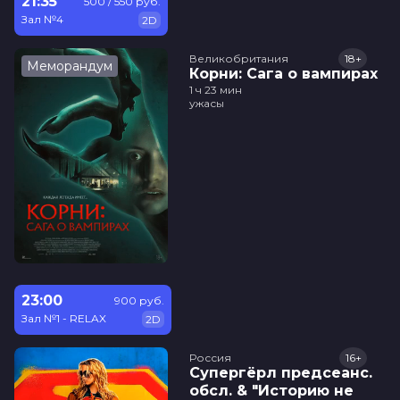
21:35
500 / 550 руб.
Зал №4
2D
Великобритания
18+
Меморандум
Корни: Сага о вампирах
1 ч 23 мин
ужасы
23:00
900 руб.
Зал №1 - RELAX
2D
Россия
16+
Супергёрл предсеанс.
обсл. & "Историю не