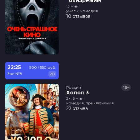
"Авиарежим"
13 мин
ужасы, комедия
10 отзывов
22:25
500 / 550 руб.
Зал №8
2D
Россия
16+
Холоп 3
2 ч 6 мин
комедия, приключения
22 отзыва