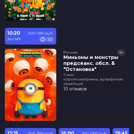
10:20
500 / 550 руб.
Зал №9
2D
Россия
6+
Миньоны и монстры
предсеанс. обсл. &
"Остановка"
7 мин
короткометражка, мультфильм,
семейный
10 отзывов
12:15
16:00
19:45
500 / 550 руб.
500 / 550 руб.