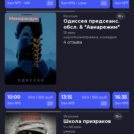
Зал №7 - VIP
Зал №6 - Love
Зал №7 - 
2D
2D
Россия
18+
Меморандум
Одиссея предсеанс.
обсл. & "Авиарежим"
13 мин
короткометражка, комедия
4 отзыва
10:00
13:15
16:35
500 / 550 руб.
500 / 550 руб.
Зал №5
Зал №5
Зал №5
2D
2D
Япония
18+
Школа призраков
1 ч 46 мин
ужасы