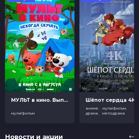
МУЛЬТ в кино. Выпуск №198. Некогда скучать (0+)
Ш
аниме, мультфильм,
мультфильм
драма, мелодрама
Новости и акции