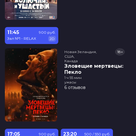
11:45
900 руб.
Зал №1 - RELAX
2D
Новая Зеландия,

18+
США,

Канада
Зловещие мертвецы:
Пекло
1 ч 55 мин
ужасы
6 отзывов
17:05
23:20
900 руб.
500 / 550 руб.