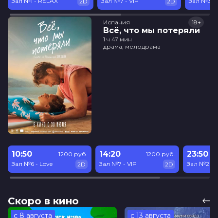
Зал №1 - RELAX
Зал №7 - VIP
Зал №3
2D
2D
Испания
18+
Всё, что мы потеряли
1 ч 47 мин
драма, мелодрама
10:50
14:20
23:50
1200 руб.
1200 руб.
Зал №6 - Love
Зал №7 - VIP
Зал №2
2D
2D
Скоро в кино
с 8 августа
с 13 августа