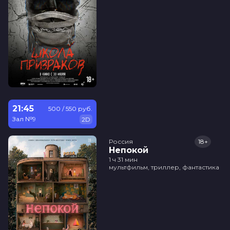
21:45
500 / 550 руб.
Зал №9
2D
Россия
18+
Непокой
1 ч 31 мин
мультфильм, триллер, фантастика