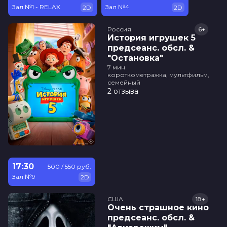
Зал №1 - RELAX
Зал №4
2D
2D
Россия
6+
История игрушек 5
предсеанс. обсл. &
"Остановка"
7 мин
короткометражка, мультфильм,
семейный
2 отзыва
17:30
500 / 550 руб.
Зал №9
2D
США
18+
Очень страшное кино
предсеанс. обсл. &