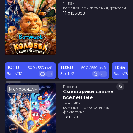
1 ч 56 мин
комедия, приключения, фэнтези
11 отзывов
10:10
10:50
11:35
500 / 550 руб.
500 / 550 руб.
Зал №10
Зал №2
Зал №8
2D
2D
Россия
6+
Меморандум
Смешарики сквозь
вселенные
1 ч 46 мин
комедия, приключения,
фантастика
1 отзыв