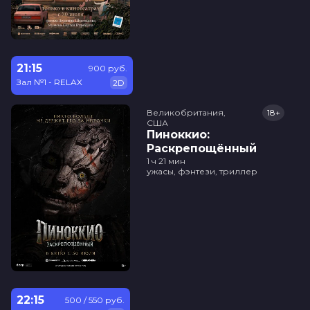
21:15
900 руб.
Зал №1 - RELAX
2D
Великобритания,

18+
США
Пиноккио:
Раскрепощённый
1 ч 21 мин
ужасы, фэнтези, триллер
22:15
500 / 550 руб.