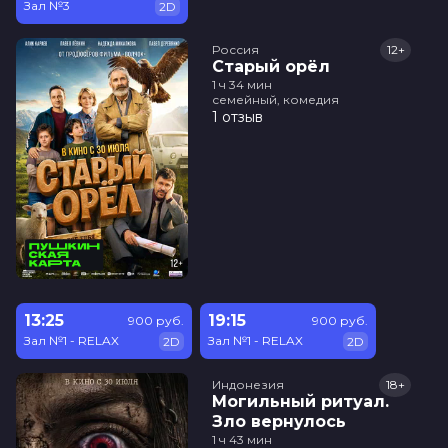
Зал №3
2D
Россия
12+
Старый орёл
1 ч 34 мин
семейный, комедия
1 отзыв
13:25
19:15
900 руб.
900 руб.
Зал №1 - RELAX
Зал №1 - RELAX
2D
2D
Индонезия
18+
Могильный ритуал.
Зло вернулось
1 ч 43 мин