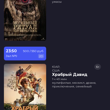
ужасы
23:50
500 / 550 руб.
Зал №9
2D
ЮАР,

6+
США
Храбрый Давид
1 ч 49 мин
мультфильм, мюзикл, драма,
приключения, семейный