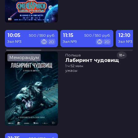
10:05
11:15
12:10
500 / 550 руб.
500 / 550 руб.
Зал №3
Зал №9
Зал №3
2D
2D
Польша
18+
Меморандум
Лабиринт чудовищ
1 ч 52 мин
ужасы