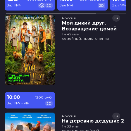
Зал №4
Зал №4
Зал №4
2D
2D
Россия
6+
Мой дикий друг.
Возвращение домой
1 ч 42 мин
семейный, приключения
10:00
1200 руб.
Зал №7 - VIP
2D
Россия
6+
На деревню дедушке 2
1 ч 33 мин
комедия, семейный